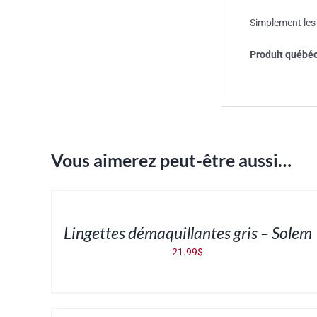
Simplement les 
Produit québéc
Vous aimerez peut-être aussi…
AJOUTER
AU
PANIER
/
DÉTAILS
Lingettes démaquillantes gris – Solem
21.99
$
AJOUTER
AU