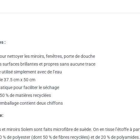
2
linges
vitres
et
miroirs
Douce
s :
Floraison
our nettoyer les miroirs, fenêtres, porte de douche
-
s surfaces brillantes et propres sans aucune trace
Solem
 utilisé simplement avec de l’eau
e 37.5 cm x 50 cm
tique pour faciliter le séchage
50 % de matières recyclées
mballage contient deux chiffons
e:
s et miroirs Solem sont faits microfibre de suède. On en tisse l’étoffe à parti
% de polyester (dont 50 % de fibres recyclées) et de 20 % de polyamides.