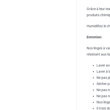
Grâce à leur tex
produits chimiqu
Humidifiez le c
Entretien:
Nos linges à vai
résistant aux l
Laver ava
Laver à l
Ne pas ja
Sécher pa
Ne pas me
Ne pas r
Nos ling
Il n’est 