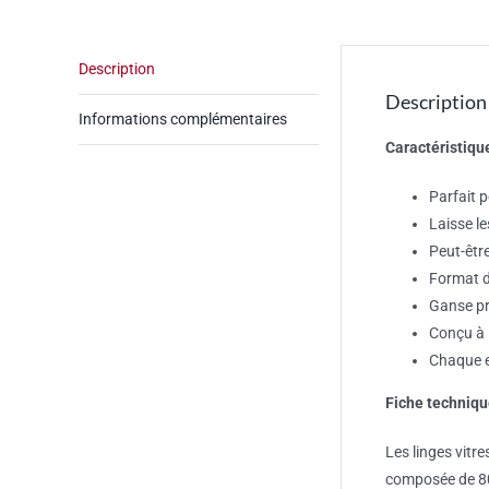
Description
Description
Informations complémentaires
Caractéristique
Parfait p
Laisse le
Peut-être
Format d
Ganse pra
Conçu à 
Chaque e
Fiche techniqu
Les linges vitre
composée de 80 