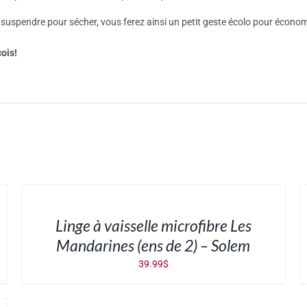
suspendre pour sécher, vous ferez ainsi un petit geste écolo pour économi
ois!
AJOUTER
A
AU
A
PANIER
P
/
DÉTAILS
D
Linge à vaisselle microfibre Les
Mandarines (ens de 2) – Solem
39.99
$