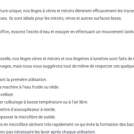
ture unique, nos linges à vitres et miroirs éliminent efficacement les traces
es. Ils sont idéals pour les miroirs, vitres et autres surfaces lisses.
hiffon, essorez l’excès d’eau et essuyer en effectuant un mouvement latér
sselle, nos linges vitres et miroirs et nos lingettes à lunettes sont faits d
avages, mais nous vous suggérons tout de même de respecter ces quelque
nt la première utilisation.
a machine à l’eau froide ou tiède.
velliser.
r culbutage à basse température ou à l’air libre.
ttre d’assouplisseur à textile.
epasser la microfibre de suède.
es en microfibre sèchent très rapidement ce qui évite la formation des ba
donc pas nécessaire les laver après chaque utilisation.