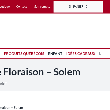
outique
Contact
Mon compte
PANIER
PRODUITS QUÉBÉCOIS
ENFANT
IDÉES CADEAUX
e Floraison – Solem
Solem
loraison – Solem