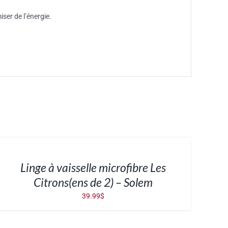
ser de l’énergie.
JOUTER
U
ANIER
/
ÉTAILS
Linge à vaisselle microfibre Les
Citrons(ens de 2) – Solem
39.99
$