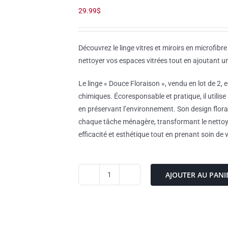
29.99
$
Découvrez le linge vitres et miroirs en microfibr
nettoyer vos espaces vitrées tout en ajoutant u
Le linge « Douce Floraison », vendu en lot de 2,
chimiques. Écoresponsable et pratique, il utilise
en préservant l’environnement. Son design flora
chaque tâche ménagère, transformant le nettoya
efficacité et esthétique tout en prenant soin de vo
AJOUTER AU PANI
quantité
de
Ensemble
de