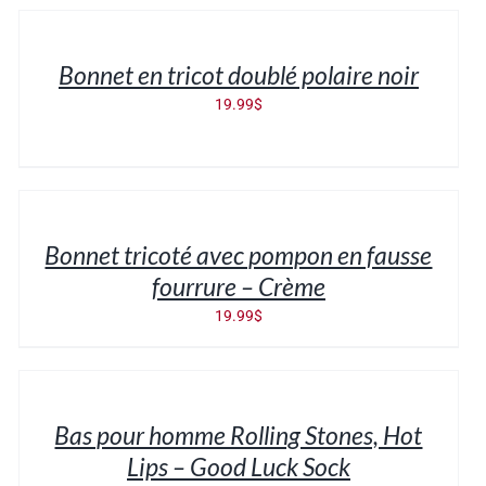
AU
PANIER
/
Bonnet en tricot doublé polaire noir
DÉTAILS
19.99
$
AJOUTER
AU
PANIER
/
Bonnet tricoté avec pompon en fausse
DÉTAILS
fourrure – Crème
19.99
$
AJOUTER
AU
PANIER
/
Bas pour homme Rolling Stones, Hot
DÉTAILS
Lips – Good Luck Sock