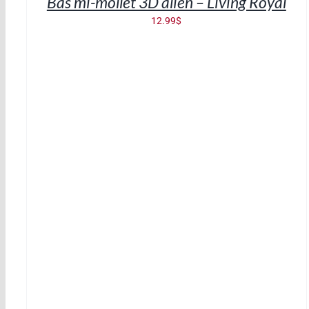
Bas mi-mollet 3D alien – Living Royal
12.99
$
AJOUTER AU PANIER
/
DÉTAILS