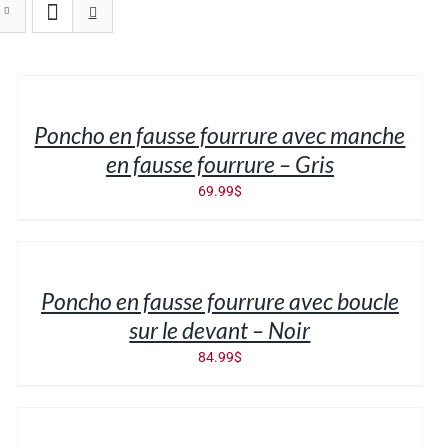
AJOUTER
AU
PANIER
/
Poncho en fausse fourrure avec manche
DÉTAILS
en fausse fourrure – Gris
69.99
$
AJOUTER
AU
PANIER
/
Poncho en fausse fourrure avec boucle
DÉTAILS
sur le devant – Noir
84.99
$
AJOUTER
AU
PANIER
/