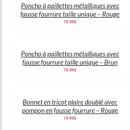
Poncho à paillettes métalliques avec
DÉTAILS
fausse fourrure taille unique – Rouge
79.99
$
AJOUTER
AU
PANIER
/
Poncho à paillettes métalliques avec
DÉTAILS
fausse fourrure taille unique – Brun
79.99
$
AJOUTER
AU
PANIER
/
Bonnet en tricot plaire doublé avec
DÉTAILS
pompon en fausse fourrure – Rouge
19.99
$
AJOUTER