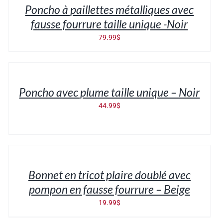
Poncho à paillettes métalliques avec
DÉTAILS
fausse fourrure taille unique -Noir
79.99
$
AJOUTER
AU
PANIER
/
Poncho avec plume taille unique – Noir
DÉTAILS
44.99
$
AJOUTER
AU
PANIER
/
Bonnet en tricot plaire doublé avec
DÉTAILS
pompon en fausse fourrure – Beige
19.99
$
AJOUTER