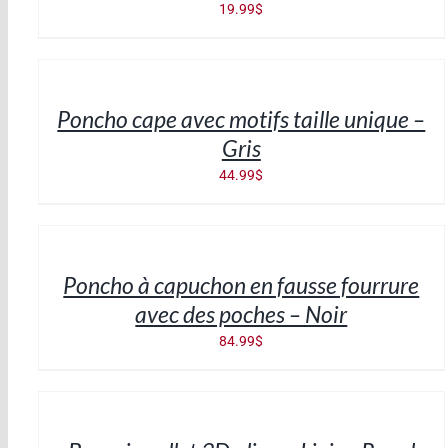
19.99
$
AJOUTER
AU
PANIER
/
Poncho cape avec motifs taille unique –
DÉTAILS
Gris
44.99
$
AJOUTER
AU
PANIER
/
Poncho à capuchon en fausse fourrure
DÉTAILS
avec des poches – Noir
84.99
$
AJOUTER
AU
PANIER
/
DÉTAILS