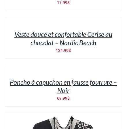
17.99
$
AJOUTER
AU
PANIER
/
Veste douce et confortable Cerise au
DÉTAILS
chocolat – Nordic Beach
124.99
$
AJOUTER
AU
PANIER
/
Poncho à capuchon en fausse fourrure –
DÉTAILS
Noir
69.99
$