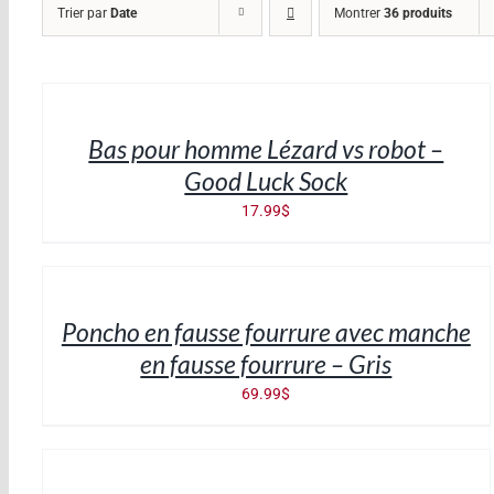
Trier par
Date
Montrer
36 produits
AJOUTER
AU
PANIER
/
Bas pour homme Lézard vs robot –
DÉTAILS
Good Luck Sock
17.99
$
AJOUTER
AU
PANIER
/
Poncho en fausse fourrure avec manche
DÉTAILS
en fausse fourrure – Gris
69.99
$
AJOUTER
AU
PANIER
/