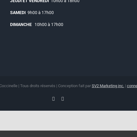
JEUDI ET VENDREDI
10h00 à 18h00
SAMEDI
9h00 à 17h00
DIMANCHE
10h00 à 17h00
Coccinelle | Tous droits réservés | Conception fait par
SV2 Marketing inc.
|
conne
Facebook
Instagram