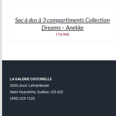
AU
PANIER
/
Sac à dos à 3 compartiments Collection
DÉTAILS
Dreams – Anekke
174.99
$
LA GALERIE COCCINELLE
3200, boul. Laframboise
Saint-Hyacinthe, Québec J2S 4Z5
(450) 223-1220