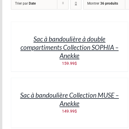
Trier par
Date
Montrer
36 produits
AJOUTER
AU
PANIER
/
Sac à bandoulière à double
DÉTAILS
compartiments Collection SOPHIA –
Anekke
159.99
$
AJOUTER
AU
PANIER
/
Sac à bandoulière Collection MUSE –
DÉTAILS
Anekke
149.99
$
AJOUTER