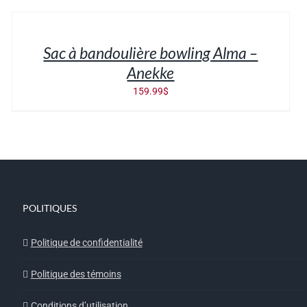
AU
PANIER
/
Sac à bandoulière bowling Alma –
DÉTAILS
Anekke
159.99
$
POLITIQUES
Politique de confidentialité
Politique des témoins
Conditions d’utilisation