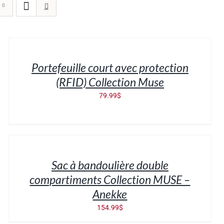
AJOUTER
AU
PANIER
/
Portefeuille court avec protection
DÉTAILS
(RFID) Collection Muse
79.99
$
AJOUTER
AU
PANIER
/
Sac à bandoulière double
DÉTAILS
compartiments Collection MUSE –
Anekke
154.99
$
AJOUTER