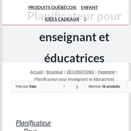
PRODUITS QUÉBÉCOIS
ENFANT
Planificateur pour
IDÉES CADEAUX
enseignant et
éducatrices
Accueil
Boutique
DÉCORATIONS
Papeterie
Planificateur pour enseignant et éducatrices
Trier par
Date
Montrer
36 produits
AJOUTER
AU
PANIER
/
Planificateur
DÉTAILS