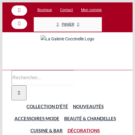
Passer
Boutique
Contact
Mon compte
Facebook
au
contenu
PANIER
Instagram
Rechercher:
COLLECTION D’ÉTÉ
NOUVEAUTÉS
ACCESSOIRES MODE
BEAUTÉ & CHANDELLES
CUISINE & BAR
DÉCORATIONS