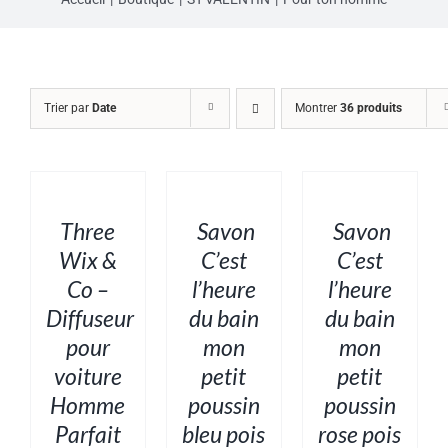
Trier par
Date
Montrer
36 produits
AJOUTER
AJOUTER
AJOUTER
AU
AU
AU
PANIER
PANIER
PANIER
/
/
/
DÉTAILS
DÉTAILS
DÉTAILS
Three
Savon
Savon
Wix &
C’est
C’est
Co –
l’heure
l’heure
Diffuseur
du bain
du bain
pour
mon
mon
voiture
petit
petit
Homme
poussin
poussin
Parfait
bleu pois
rose pois