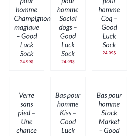
pour
pour
pour
VARIATIONS.
VARIATIONS.
VARIATIONS.
homme
homme
homme
LES
LES
LES
OPTIONS
OPTIONS
OPTIONS
Champignon
Social
Coq –
PEUVENT
PEUVENT
PEUVENT
ÊTRE
ÊTRE
ÊTRE
magique
dogs –
Good
CHOISIES
CHOISIES
CHOISIES
SUR
SUR
SUR
– Good
Good
Luck
LA
LA
LA
PAGE
PAGE
PAGE
Luck
Luck
Sock
DU
DU
DU
PRODUIT
PRODUIT
PRODUIT
Sock
Sock
24.99
$
24.99
$
24.99
$
AJOUTER
AJOUTER
AJOUTER
AU
AU
AU
PANIER
PANIER
PANIER
/
/
/
DÉTAILS
DÉTAILS
DÉTAILS
Verre
Bas pour
Bas pour
sans
homme
homme
pied –
Kiss –
Stock
Une
Good
Market
chance
Luck
– Good