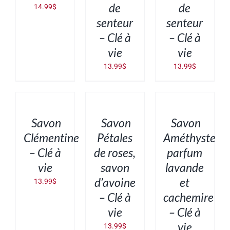
de
de
14.99
$
senteur
senteur
– Clé à
– Clé à
vie
vie
13.99
$
13.99
$
AJOUTER
AJOUTER
AJOUTER
AU
AU
AU
PANIER
PANIER
PANIER
/
/
/
DÉTAILS
DÉTAILS
DÉTAILS
Savon
Savon
Savon
Clémentine
Pétales
Améthyste
– Clé à
de roses,
parfum
vie
savon
lavande
d’avoine
et
13.99
$
– Clé à
cachemire
vie
– Clé à
vie
13.99
$