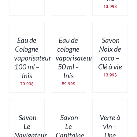
13.99
$
AJOUTER
AJOUTER
AJOUTER
AU
AU
AU
PANIER
PANIER
PANIER
/
/
/
DÉTAILS
DÉTAILS
DÉTAILS
Eau de
Eau de
Savon
Cologne
cologne
Noix de
vaporisateur
vaporisateur
coco –
100 ml –
50 ml –
Clé à vie
Inis
Inis
13.99
$
79.99
$
59.99
$
AJOUTER
AJOUTER
AJOUTER
AU
AU
AU
PANIER
PANIER
PANIER
/
/
/
DÉTAILS
DÉTAILS
DÉTAILS
Savon
Savon
Verre à
Le
Le
vin –
Navigateur
Capitaine
Une