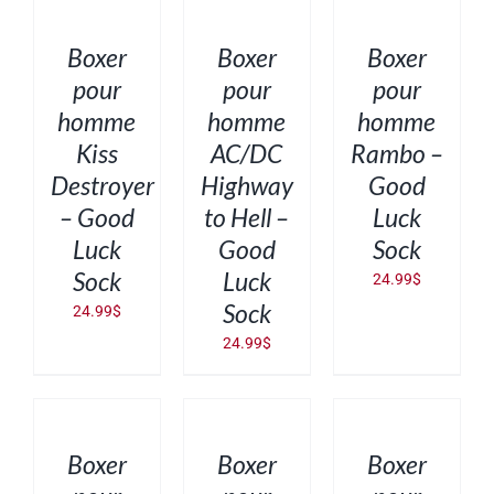
OPTIONS
OPTIONS
OPTIONS
CE
CE
CE
/
/
/
PRODUIT
PRODUIT
PRODUIT
DÉTAILS
DÉTAILS
DÉTAILS
Boxer
Boxer
Boxer
A
A
A
PLUSIEURS
PLUSIEURS
PLUSIEURS
pour
pour
pour
VARIATIONS.
VARIATIONS.
VARIATIONS.
homme
homme
homme
LES
LES
LES
OPTIONS
OPTIONS
OPTIONS
Kiss
AC/DC
Rambo –
PEUVENT
PEUVENT
PEUVENT
ÊTRE
ÊTRE
ÊTRE
Destroyer
Highway
Good
CHOISIES
CHOISIES
CHOISIES
SUR
SUR
SUR
– Good
to Hell –
Luck
LA
LA
LA
PAGE
PAGE
PAGE
Luck
Good
Sock
DU
DU
DU
PRODUIT
PRODUIT
PRODUIT
Sock
Luck
24.99
$
Sock
24.99
$
24.99
$
CHOIX
CHOIX
CHOIX
DES
DES
DES
OPTIONS
OPTIONS
OPTIONS
CE
CE
CE
/
/
/
PRODUIT
PRODUIT
PRODUIT
DÉTAILS
DÉTAILS
DÉTAILS
Boxer
Boxer
Boxer
A
A
A
PLUSIEURS
PLUSIEURS
PLUSIEURS