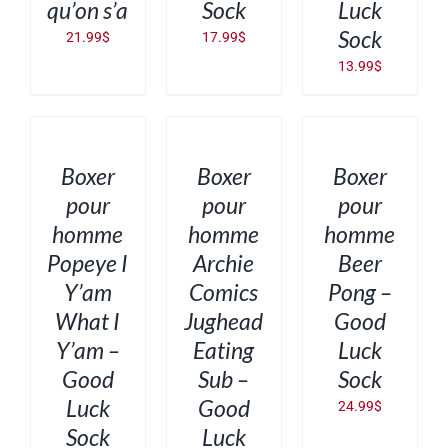
qu’on s’a
Sock
Luck
Sock
21.99
$
17.99
$
13.99
$
CHOIX
CHOIX
CHOIX
DES
DES
DES
OPTIONS
OPTIONS
OPTIONS
CE
CE
CE
/
/
/
PRODUIT
PRODUIT
PRODUIT
DÉTAILS
DÉTAILS
DÉTAILS
Boxer
Boxer
Boxer
A
A
A
PLUSIEURS
PLUSIEURS
PLUSIEURS
pour
pour
pour
VARIATIONS.
VARIATIONS.
VARIATIONS.
homme
homme
homme
LES
LES
LES
OPTIONS
OPTIONS
OPTIONS
Popeye I
Archie
Beer
PEUVENT
PEUVENT
PEUVENT
ÊTRE
ÊTRE
ÊTRE
Y’am
Comics
Pong –
CHOISIES
CHOISIES
CHOISIES
SUR
SUR
SUR
What I
Jughead
Good
LA
LA
LA
PAGE
PAGE
PAGE
Y’am –
Eating
Luck
DU
DU
DU
PRODUIT
PRODUIT
PRODUIT
Good
Sub –
Sock
Luck
Good
24.99
$
Sock
Luck