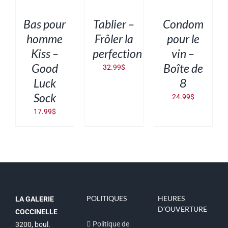
PANIER
PANIER
PANIER
/
/
/
DÉTAILS
DÉTAILS
DÉTAILS
Bas pour
Tablier –
Condom
homme
Frôler la
pour le
Kiss –
perfection
vin –
Good
Boîte de
32.99
$
Luck
8
Sock
24.99
$
17.99
$
POLITIQUES
HEURES
LA GALERIE
D’OUVERTURE
COCCINELLE
Politique de
3200, boul.