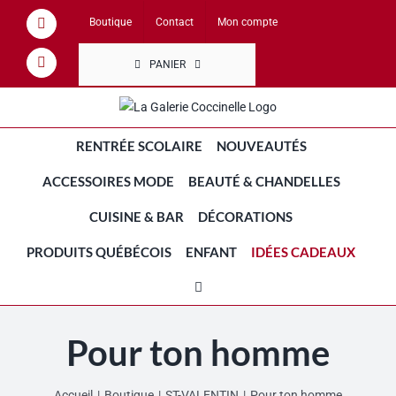
Passer
Boutique
Contact
Mon compte
Facebook
au
contenu
PANIER
Instagram
RENTRÉE SCOLAIRE
NOUVEAUTÉS
ACCESSOIRES MODE
BEAUTÉ & CHANDELLES
CUISINE & BAR
DÉCORATIONS
PRODUITS QUÉBÉCOIS
ENFANT
IDÉES CADEAUX
Pour ton homme
Accueil
Boutique
ST-VALENTIN
Pour ton homme