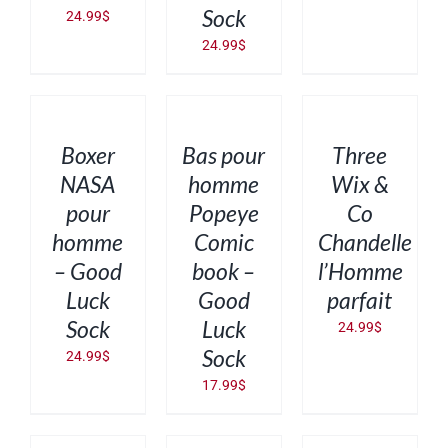
Sock
24.99
$
24.99
$
CHOIX
AJOUTER
AJOUTER
DES
AU
AU
OPTIONS
PANIER
PANIER
CE
/
/
/
PRODUIT
DÉTAILS
DÉTAILS
DÉTAILS
Boxer
Bas pour
Three
A
PLUSIEURS
NASA
homme
Wix &
VARIATIONS.
pour
Popeye
Co
LES
OPTIONS
homme
Comic
Chandelle
PEUVENT
ÊTRE
– Good
book –
l’Homme
CHOISIES
SUR
Luck
Good
parfait
LA
PAGE
Sock
Luck
24.99
$
DU
PRODUIT
Sock
24.99
$
17.99
$
AJOUTER
AJOUTER
AJOUTER
AU
AU
AU