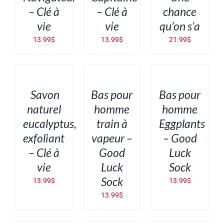
– Clé à
– Clé à
chance
vie
vie
qu’on s’a
13.99
$
13.99
$
21.99
$
AJOUTER
AJOUTER
AJOUTER
AU
AU
AU
PANIER
PANIER
PANIER
/
/
/
DÉTAILS
DÉTAILS
DÉTAILS
Savon
Bas pour
Bas pour
naturel
homme
homme
eucalyptus,
train à
Eggplants
exfoliant
vapeur –
– Good
– Clé à
Good
Luck
vie
Luck
Sock
Sock
13.99
$
13.99
$
13.99
$
CHOIX
CHOIX
CHOIX
DES
DES
DES