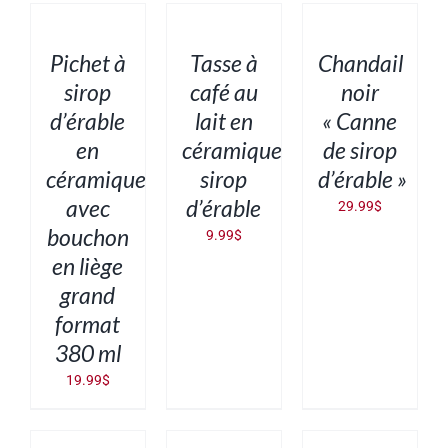
AU
AU
DES
PANIER
PANIER
OPTIONS
CE
/
/
/
PRODUIT
DÉTAILS
DÉTAILS
DÉTAILS
Pichet à
Tasse à
Chandail
A
PLUSIEURS
sirop
café au
noir
VARIATIONS.
d’érable
lait en
« Canne
LES
OPTIONS
en
céramique
de sirop
PEUVENT
ÊTRE
céramique
sirop
d’érable »
CHOISIES
SUR
avec
d’érable
29.99
$
LA
PAGE
bouchon
9.99
$
DU
PRODUIT
en liège
grand
format
380 ml
19.99
$
AJOUTER
AJOUTER
AJOUTER
AU
AU
AU
PANIER
PANIER
PANIER