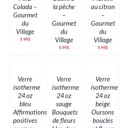
Colada –
la pêche
au citron
Gourmet
–
–
du
Gourmet
Gourmet
Village
du
du
Village
Village
5.99
$
5.99
$
5.99
$
AJOUTER
AJOUTER
AJOUTER
AU
AU
AU
PANIER
PANIER
PANIER
/
/
/
DÉTAILS
DÉTAILS
DÉTAILS
Verre
Verre
Verre
isotherme
isotherme
isotherme
24 oz
24 oz
24 oz
bleu
sauge
beige
Affirmations
Bouquets
Oursons
positives
de fleurs
boucles