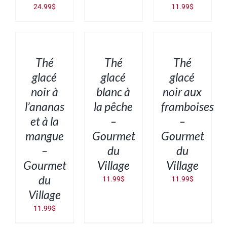
24.99
$
11.99
$
AJOUTER
AJOUTER
AJOUTER
AU
AU
AU
PANIER
PANIER
PANIER
/
/
/
DÉTAILS
DÉTAILS
DÉTAILS
Thé
Thé
Thé
glacé
glacé
glacé
noir à
blanc à
noir aux
l’ananas
la pêche
framboises
et à la
–
–
mangue
Gourmet
Gourmet
–
du
du
Gourmet
Village
Village
du
11.99
$
11.99
$
Village
11.99
$
AJOUTER
AJOUTER
AJOUTER