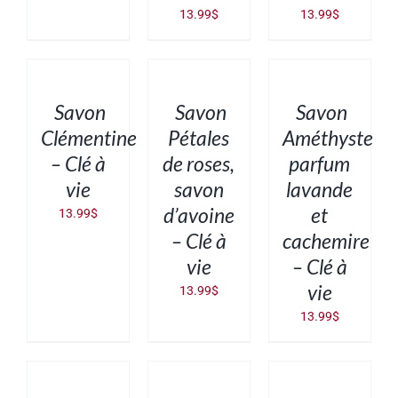
13.99
$
13.99
$
AJOUTER
AJOUTER
AJOUTER
AU
AU
AU
PANIER
PANIER
PANIER
/
/
/
DÉTAILS
DÉTAILS
DÉTAILS
Savon
Savon
Savon
Clémentine
Pétales
Améthyste
– Clé à
de roses,
parfum
vie
savon
lavande
d’avoine
et
13.99
$
– Clé à
cachemire
vie
– Clé à
vie
13.99
$
13.99
$
AJOUTER
AJOUTER
AJOUTER
AU
AU
AU
PANIER
PANIER
PANIER
/
/
/