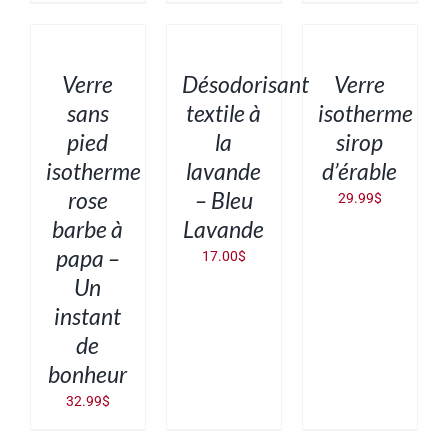
AJOUTER
AJOUTER
AJOUTER
AU
AU
AU
PANIER
PANIER
PANIER
/
/
/
DÉTAILS
DÉTAILS
DÉTAILS
Verre
Désodorisant
Verre
sans
textile à
isotherme
pied
la
sirop
isotherme
lavande
d’érable
rose
– Bleu
29.99
$
barbe à
Lavande
papa –
17.00
$
Un
instant
de
bonheur
32.99
$
AJOUTER
AJOUTER
CHOIX