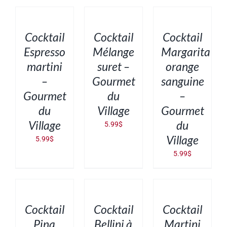
AU
AU
AU
PANIER
PANIER
PANIER
/
/
/
DÉTAILS
DÉTAILS
DÉTAILS
Cocktail
Cocktail
Cocktail
Espresso
Mélange
Margarita
martini
suret –
orange
–
Gourmet
sanguine
Gourmet
du
–
du
Village
Gourmet
Village
du
5.99
$
Village
5.99
$
5.99
$
AJOUTER
AJOUTER
AJOUTER
AU
AU
AU
PANIER
PANIER
PANIER
/
/
/
DÉTAILS
DÉTAILS
DÉTAILS
Cocktail
Cocktail
Cocktail
Pina
Bellini à
Martini