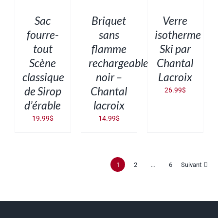
/
/
/
DÉTAILS
DÉTAILS
DÉTAILS
Sac
Briquet
Verre
fourre-
sans
isotherme
tout
flamme
Ski par
Scène
rechargeable
Chantal
classique
noir –
Lacroix
de Sirop
Chantal
26.99
$
d’érable
lacroix
19.99
$
14.99
$
1
2
…
6
Suivant