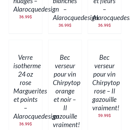
nuages –
blanches
et fleurs
Alarocquedesign
–
–
Alarocquedesign
Alarocquedes
36.99
$
36.99
$
36.99
$
AJOUTER
AJOUTER
AJOUTER
AU
AU
AU
PANIER
PANIER
PANIER
/
/
/
DÉTAILS
DÉTAILS
DÉTAILS
Verre
Bec
Bec
isotherme
verseur
verseur
24 oz
pour vin
pour vin
rose
Chirpytop
Chirpytop
Marguerites
orange
rose – Il
et points
et noir –
gazouille
–
Il
vraiment!
Alarocquedesign
gazouille
59.99
$
vraiment!
36.99
$