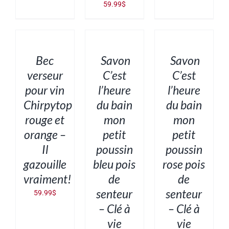
59.99
$
AJOUTER
AJOUTER
AJOUTER
AU
AU
AU
PANIER
PANIER
PANIER
/
/
/
DÉTAILS
DÉTAILS
DÉTAILS
Bec
Savon
Savon
verseur
C’est
C’est
pour vin
l’heure
l’heure
Chirpytop
du bain
du bain
rouge et
mon
mon
orange –
petit
petit
Il
poussin
poussin
gazouille
bleu pois
rose pois
vraiment!
de
de
senteur
senteur
59.99
$
– Clé à
– Clé à
vie
vie