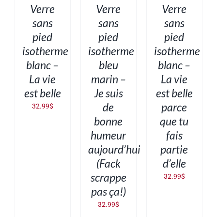
DÉTAILS
DÉTAILS
DÉTAILS
Verre
Verre
Verre
sans
sans
sans
pied
pied
pied
isotherme
isotherme
isotherme
blanc –
bleu
blanc –
La vie
marin –
La vie
est belle
Je suis
est belle
de
parce
32.99
$
bonne
que tu
humeur
fais
aujourd’hui
partie
(Fack
d’elle
scrappe
32.99
$
pas ça!)
32.99
$