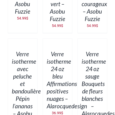
Asobu
vert –
courageux
Fuzzie
Asobu
– Asobu
Fuzzie
Fuzzie
54.99
$
54.99
$
54.99
$
AJOUTER
AJOUTER
AJOUTER
AU
AU
AU
PANIER
PANIER
PANIER
/
/
/
DÉTAILS
DÉTAILS
DÉTAILS
Verre
Verre
Verre
isotherme
isotherme
isotherme
avec
24 oz
24 oz
peluche
bleu
sauge
et
Affirmations
Bouquets
bandoulière
positives
de fleurs
Pépin
nuages –
blanches
l’ananas
Alarocquedesign
–
– Asobu
Alarocquedes
36.99
$