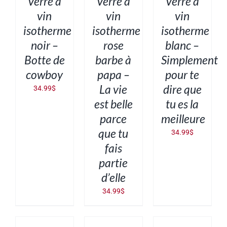
Verre à
Verre à
Verre à
vin
vin
vin
isotherme
isotherme
isotherme
noir –
rose
blanc –
Botte de
barbe à
Simplement
cowboy
papa –
pour te
La vie
dire que
34.99
$
est belle
tu es la
parce
meilleure
que tu
34.99
$
fais
partie
d’elle
34.99
$
AJOUTER
AJOUTER
AJOUTER
AU
AU
AU
PANIER
PANIER
PANIER