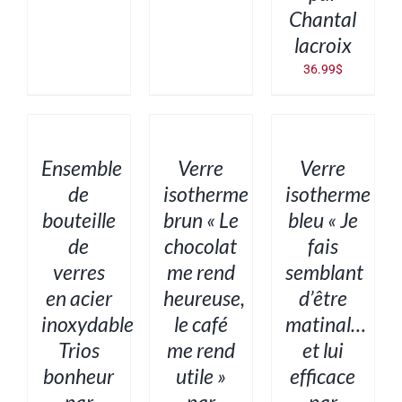
Chantal
lacroix
36.99
$
AJOUTER
AJOUTER
AJOUTER
AU
AU
AU
PANIER
PANIER
PANIER
/
/
/
DÉTAILS
DÉTAILS
DÉTAILS
Ensemble
Verre
Verre
de
isotherme
isotherme
bouteille
brun « Le
bleu « Je
de
chocolat
fais
verres
me rend
semblant
en acier
heureuse,
d’être
inoxydable
le café
matinal…
Trios
me rend
et lui
bonheur
utile »
efficace