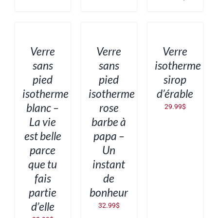
AJOUTER
AJOUTER
AJOUTER
AU
AU
AU
PANIER
PANIER
PANIER
/
/
/
DÉTAILS
DÉTAILS
DÉTAILS
Verre
Verre
Verre
sans
sans
isotherme
pied
pied
sirop
isotherme
isotherme
d’érable
blanc –
rose
29.99
$
La vie
barbe à
est belle
papa –
parce
Un
que tu
instant
fais
de
partie
bonheur
d’elle
32.99
$