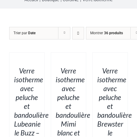
Trier par
Date
Montrer
36 produits
AJOUTER
AJOUTER
AJOUTER
AU
AU
AU
PANIER
PANIER
PANIER
/
/
/
DÉTAILS
DÉTAILS
DÉTAILS
Verre
Verre
Verre
isotherme
isotherme
isotherme
avec
avec
avec
peluche
peluche
peluche
et
et
et
bandoulière
bandoulière
bandoulière
Lubeanie
Mimi
Brewster
le Buzz –
blanc et
le