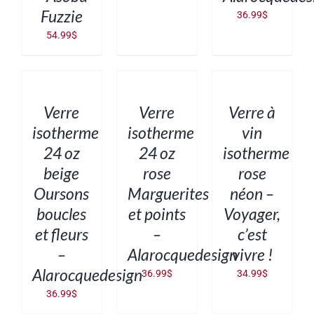
Fuzzie
36.99
$
54.99
$
AJOUTER
AJOUTER
AJOUTER
AU
AU
AU
PANIER
PANIER
PANIER
/
/
/
DÉTAILS
DÉTAILS
DÉTAILS
Verre
Verre
Verre à
isotherme
isotherme
vin
24 oz
24 oz
isotherme
beige
rose
rose
Oursons
Marguerites
néon –
boucles
et points
Voyager,
et fleurs
–
c’est
–
Alarocquedesign
vivre !
Alarocquedesign
36.99
$
34.99
$
36.99
$