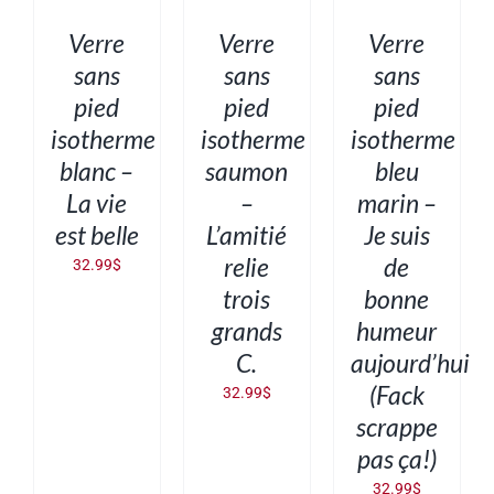
/
/
/
DÉTAILS
DÉTAILS
DÉTAILS
Verre
Verre
Verre
sans
sans
sans
pied
pied
pied
isotherme
isotherme
isotherme
blanc –
saumon
bleu
La vie
–
marin –
est belle
L’amitié
Je suis
relie
de
32.99
$
trois
bonne
grands
humeur
C.
aujourd’hui
(Fack
32.99
$
scrappe
pas ça!)
32.99
$