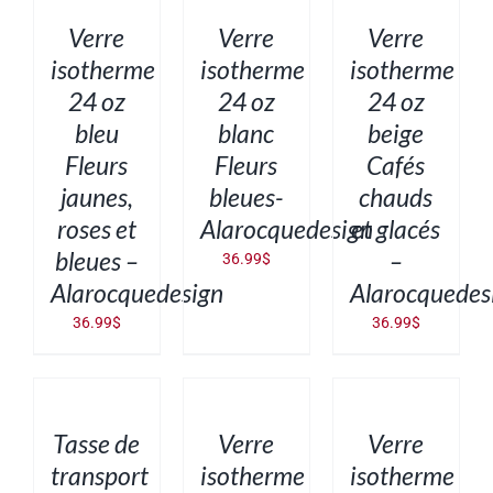
/
/
/
DÉTAILS
DÉTAILS
DÉTAILS
Verre
Verre
Verre
isotherme
isotherme
isotherme
24 oz
24 oz
24 oz
bleu
blanc
beige
Fleurs
Fleurs
Cafés
jaunes,
bleues-
chauds
roses et
Alarocquedesign
et glacés
bleues –
–
36.99
$
Alarocquedesign
Alarocquedes
36.99
$
36.99
$
AJOUTER
AJOUTER
AJOUTER
AU
AU
AU
PANIER
PANIER
PANIER
/
/
/
DÉTAILS
DÉTAILS
DÉTAILS
Tasse de
Verre
Verre
transport
isotherme
isotherme