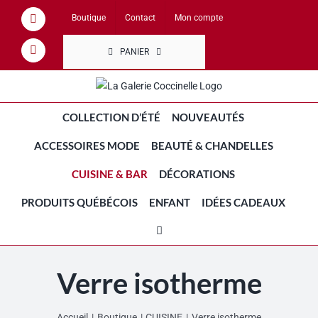
Passer
Boutique
Contact
Mon compte
Facebook
au
contenu
PANIER
Instagram
COLLECTION D’ÉTÉ
NOUVEAUTÉS
ACCESSOIRES MODE
BEAUTÉ & CHANDELLES
CUISINE & BAR
DÉCORATIONS
PRODUITS QUÉBÉCOIS
ENFANT
IDÉES CADEAUX
Verre isotherme
Accueil
Boutique
CUISINE
Verre isotherme