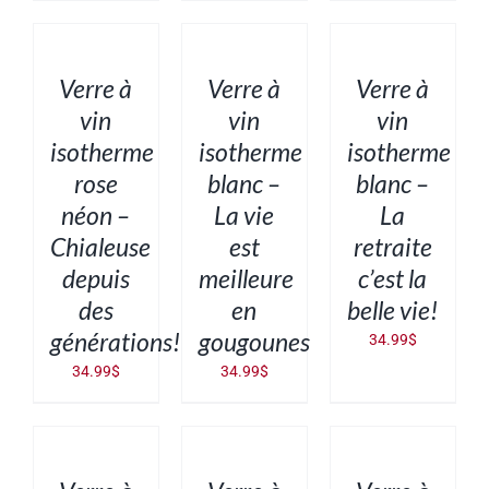
AJOUTER
AJOUTER
AJOUTER
AU
AU
AU
PANIER
PANIER
PANIER
/
/
/
DÉTAILS
DÉTAILS
DÉTAILS
Verre à
Verre à
Verre à
vin
vin
vin
isotherme
isotherme
isotherme
rose
blanc –
blanc –
néon –
La vie
La
Chialeuse
est
retraite
depuis
meilleure
c’est la
des
en
belle vie!
générations!
gougounes
34.99
$
34.99
$
34.99
$
AJOUTER
AJOUTER
AJOUTER
AU
AU
AU
PANIER
PANIER
PANIER
/
/
/
DÉTAILS
DÉTAILS
DÉTAILS