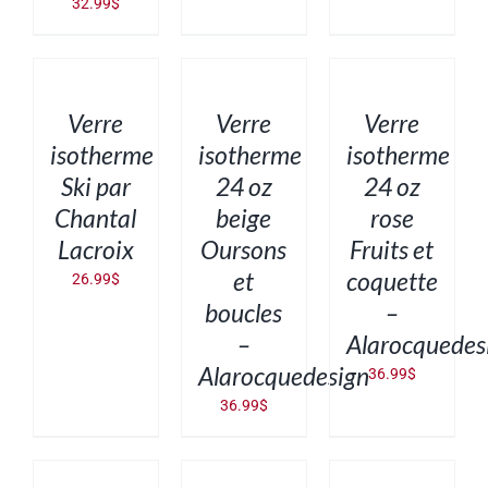
32.99
$
AJOUTER
AJOUTER
AJOUTER
AU
AU
AU
PANIER
PANIER
PANIER
/
/
/
DÉTAILS
DÉTAILS
DÉTAILS
Verre
Verre
Verre
isotherme
isotherme
isotherme
Ski par
24 oz
24 oz
Chantal
beige
rose
Lacroix
Oursons
Fruits et
et
coquette
26.99
$
boucles
–
–
Alarocquedes
Alarocquedesign
36.99
$
36.99
$
AJOUTER
AJOUTER
AJOUTER
AU
AU
AU
PANIER
PANIER
PANIER