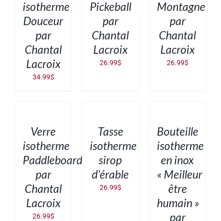
isotherme
Pickeball
Montagne
Douceur
par
par
par
Chantal
Chantal
Chantal
Lacroix
Lacroix
Lacroix
26.99
$
26.99
$
34.99
$
AJOUTER
AJOUTER
AJOUTER
AU
AU
AU
PANIER
PANIER
PANIER
/
/
/
DÉTAILS
DÉTAILS
DÉTAILS
Verre
Tasse
Bouteille
isotherme
isotherme
isotherme
Paddleboard
sirop
en inox
par
d’érable
« Meilleur
Chantal
être
26.99
$
Lacroix
humain »
par
26.99
$