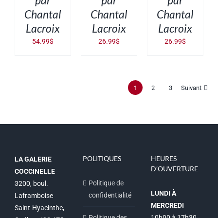
par
par
par
Chantal
Chantal
Chantal
Lacroix
Lacroix
Lacroix
54.99
$
26.99
$
26.99
$
1
2
3
Suivant
POLITIQUES
HEURES
LA GALERIE
D’OUVERTURE
COCCINELLE
Politique de
3200, boul.
LUNDI À
confidentialité
Laframboise
MERCREDI
Saint-Hyacinthe,
Politique des
10h00 à 17h30