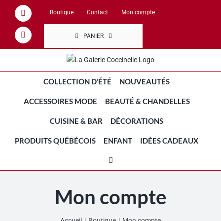
Passer
Boutique
Contact
Mon compte
Facebook
au
contenu
PANIER
Instagram
COLLECTION D’ÉTÉ
NOUVEAUTÉS
ACCESSOIRES MODE
BEAUTÉ & CHANDELLES
CUISINE & BAR
DÉCORATIONS
PRODUITS QUÉBÉCOIS
ENFANT
IDÉES CADEAUX
Mon compte
Accueil
Boutique
Mon compte