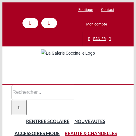
Passer
Boutique
Contact
au
contenu
Mon compte
Facebook
Instagram
PANIER
Rechercher:
RENTRÉE SCOLAIRE
NOUVEAUTÉS
ACCESSOIRES MODE
BEAUTÉ & CHANDELLES