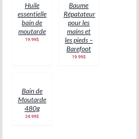
Huile
Baume
DÉTAILS
DÉTAILS
essentielle
Répatateur
bain de
pour les
moutarde
mains et
les pieds –
19.99
$
Barefoot
19.99
$
AJOUTER
AU
PANIER
/
Bain de
DÉTAILS
Moutarde
480g
24.99
$