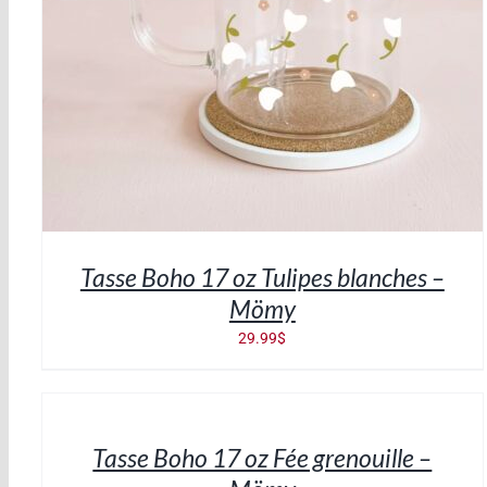
Tasse Boho 17 oz Tulipes blanches –
Mömy
29.99
$
AJOUTER
AU
PANIER
/
Tasse Boho 17 oz Fée grenouille –
DÉTAILS