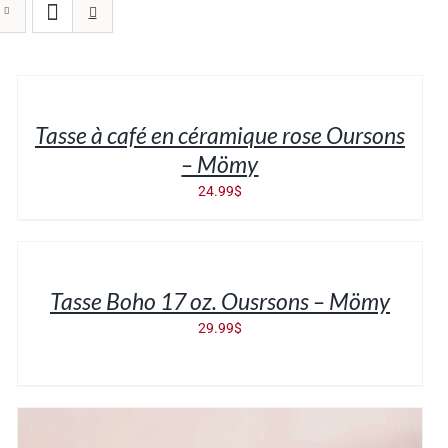
AJOUTER
AU
PANIER
/
Tasse à café en céramique rose Oursons
DÉTAILS
– Mömy
24.99
$
AJOUTER
AU
PANIER
/
Tasse Boho 17 oz. Ousrsons – Mömy
DÉTAILS
29.99
$