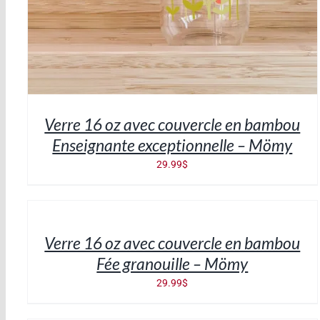
Verre 16 oz avec couvercle en bambou
Enseignante exceptionnelle – Mömy
29.99
$
AJOUTER
AU
PANIER
/
Verre 16 oz avec couvercle en bambou
DÉTAILS
Fée granouille – Mömy
29.99
$
AJOUTER
AU