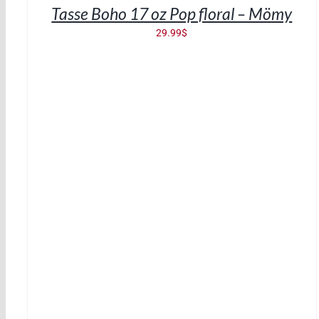
Tasse Boho 17 oz Pop floral – Mömy
DÉTAILS
29.99
$
AJOUTER AU PANIER
/
DÉTAILS