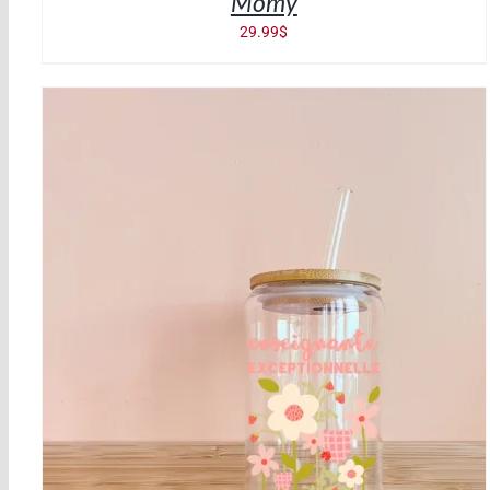
Mömy
29.99
$