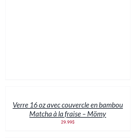
AJOUTER
AU
PANIER
/
Verre 16 oz avec couvercle en bambou
DÉTAILS
Matcha à la fraise – Mömy
29.99
$
AJOUTER
AU