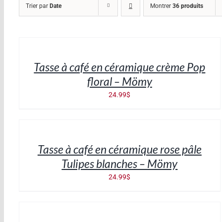
Trier par
Date
Montrer
36 produits
AJOUTER
AU
PANIER
/
Tasse à café en céramique crème Pop
DÉTAILS
floral – Mömy
24.99
$
AJOUTER
AU
PANIER
/
Tasse à café en céramique rose pâle
DÉTAILS
Tulipes blanches – Mömy
24.99
$
AJOUTER
AU
PANIER
/