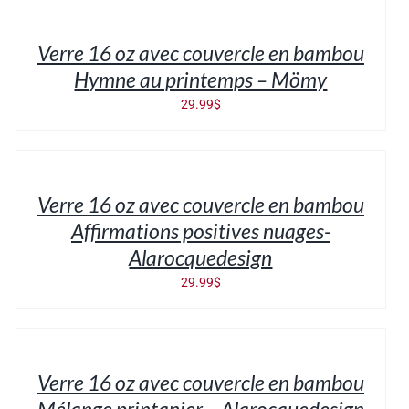
PANIER
/
Verre 16 oz avec couvercle en bambou
DÉTAILS
Hymne au printemps – Mömy
29.99
$
AJOUTER
AU
PANIER
/
Verre 16 oz avec couvercle en bambou
DÉTAILS
Affirmations positives nuages-
Alarocquedesign
29.99
$
AJOUTER
AU
PANIER
/
Verre 16 oz avec couvercle en bambou
DÉTAILS