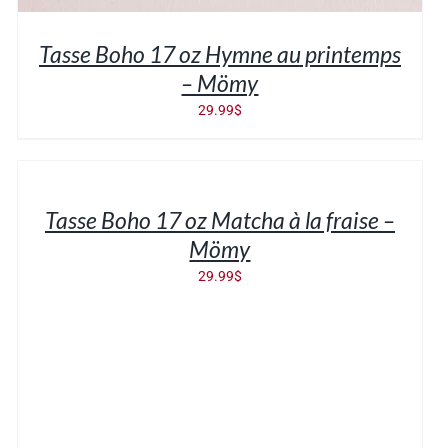
Tasse Boho 17 oz Hymne au printemps
– Mömy
29.99
$
AJOUTER
AU
PANIER
/
Tasse Boho 17 oz Matcha à la fraise –
DÉTAILS
Mömy
29.99
$