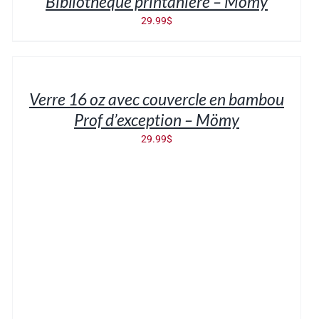
Bibliothèque printanière – Mömy
29.99
$
AJOUTER
AU
PANIER
/
Verre 16 oz avec couvercle en bambou
DÉTAILS
Prof d’exception – Mömy
29.99
$