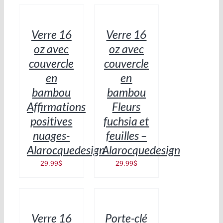
AU
AU
PANIER
PANIER
/
/
Verre 16
Verre 16
DÉTAILS
DÉTAILS
oz avec
oz avec
couvercle
couvercle
en
en
bambou
bambou
Affirmations
Fleurs
positives
fuchsia et
nuages-
feuilles –
Alarocquedesign
Alarocquedesign
29.99
$
29.99
$
AJOUTER
AJOUTER
AU
AU
PANIER
PANIER
/
/
Verre 16
Porte-clé
DÉTAILS
DÉTAILS