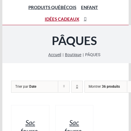
PRODUITS QUÉBÉCOIS
ENFANT
IDÉES CADEAUX
PÂQUES
Accueil
Boutique
PÂQUES
Trier par
Date
Montrer
36 produits
AJOUTER
AJOUTER
AU
AU
PANIER
PANIER
/
/
Sac
Sac
DÉTAILS
DÉTAILS