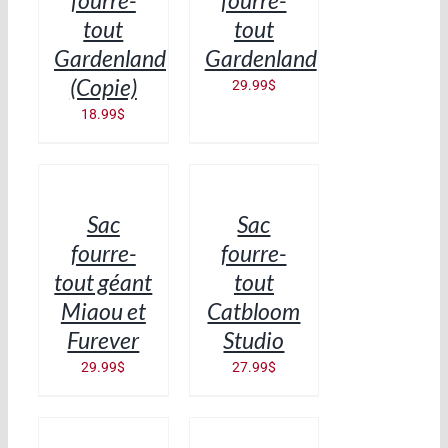
fourre-
fourre-
tout
tout
Gardenland
Gardenland
(Copie)
29.99
$
18.99
$
AJOUTER
AJOUTER
AU
AU
PANIER
PANIER
/
/
Sac
Sac
DÉTAILS
DÉTAILS
fourre-
fourre-
tout géant
tout
Miaou et
Catbloom
Furever
Studio
29.99
$
27.99
$
AJOUTER
AJOUTER
AU
AU
PANIER
PANIER