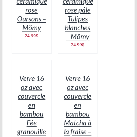
céramique
céramique
rose
rose pâle
Oursons –
Tulipes
Mömy
blanches
– Mömy
24.99
$
24.99
$
AJOUTER
AJOUTER
AU
AU
PANIER
PANIER
/
/
Verre 16
Verre 16
DÉTAILS
DÉTAILS
oz avec
oz avec
couvercle
couvercle
en
en
bambou
bambou
Fée
Matcha à
granouille
la fraise –