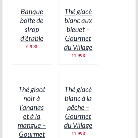
/
/
Banque
Thé glacé
DÉTAILS
DÉTAILS
boîte de
blanc aux
sirop
bleuet –
d’érable
Gourmet
du Village
6.99
$
11.99
$
AJOUTER
AJOUTER
AU
AU
PANIER
PANIER
/
/
Thé glacé
Thé glacé
DÉTAILS
DÉTAILS
noir à
blanc à la
l’ananas
pêche –
et à la
Gourmet
mangue –
du Village
Gourmet
11.99
$