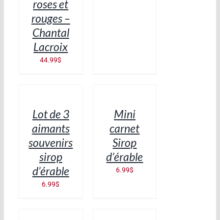
roses et
rouges –
Chantal
Lacroix
44.99
$
AJOUTER
AJOUTER
AU
AU
PANIER
PANIER
/
/
Lot de 3
Mini
DÉTAILS
DÉTAILS
aimants
carnet
souvenirs
Sirop
sirop
d’érable
d’érable
6.99
$
6.99
$
AJOUTER
AJOUTER
AU
AU
PANIER
PANIER