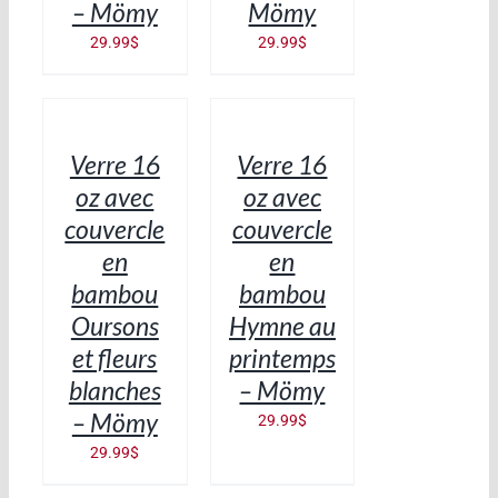
– Mömy
Mömy
29.99
$
29.99
$
AJOUTER
AJOUTER
AU
AU
PANIER
PANIER
/
/
Verre 16
Verre 16
DÉTAILS
DÉTAILS
oz avec
oz avec
couvercle
couvercle
en
en
bambou
bambou
Oursons
Hymne au
et fleurs
printemps
blanches
– Mömy
– Mömy
29.99
$
29.99
$
AJOUTER
AJOUTER