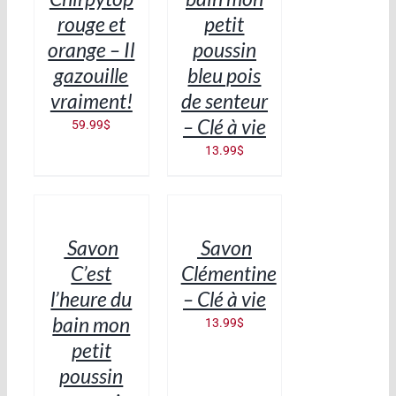
rouge et
petit
orange – Il
poussin
gazouille
bleu pois
vraiment!
de senteur
– Clé à vie
59.99
$
13.99
$
AJOUTER
AJOUTER
AU
AU
PANIER
PANIER
/
/
Savon
Savon
DÉTAILS
DÉTAILS
C’est
Clémentine
l’heure du
– Clé à vie
bain mon
13.99
$
petit
poussin