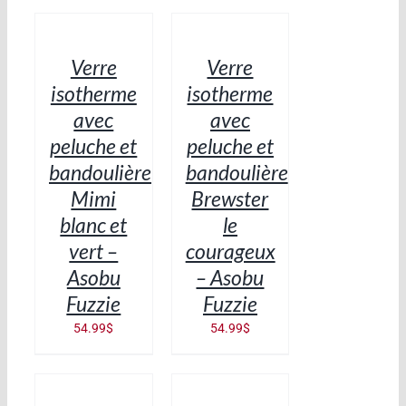
AU
AU
PANIER
PANIER
/
/
Verre
Verre
DÉTAILS
DÉTAILS
isotherme
isotherme
avec
avec
peluche et
peluche et
bandoulière
bandoulière
Mimi
Brewster
blanc et
le
vert –
courageux
Asobu
– Asobu
Fuzzie
Fuzzie
54.99
$
54.99
$
AJOUTER
AJOUTER
AU
AU
PANIER
PANIER