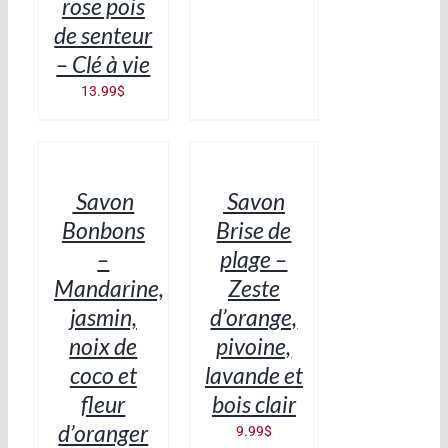
rose pois
de senteur
– Clé à vie
13.99
$
AJOUTER
AJOUTER
AU
AU
PANIER
PANIER
/
/
Savon
Savon
DÉTAILS
DÉTAILS
Bonbons
Brise de
–
plage –
Mandarine,
Zeste
jasmin,
d’orange,
noix de
pivoine,
coco et
lavande et
fleur
bois clair
d’oranger
9.99
$