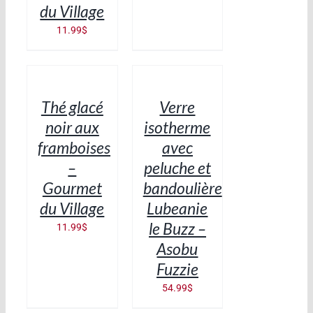
du Village
11.99
$
AJOUTER
AJOUTER
AU
AU
PANIER
PANIER
/
/
Thé glacé
Verre
DÉTAILS
DÉTAILS
noir aux
isotherme
framboises
avec
–
peluche et
Gourmet
bandoulière
du Village
Lubeanie
le Buzz –
11.99
$
Asobu
Fuzzie
54.99
$
AJOUTER
AJOUTER