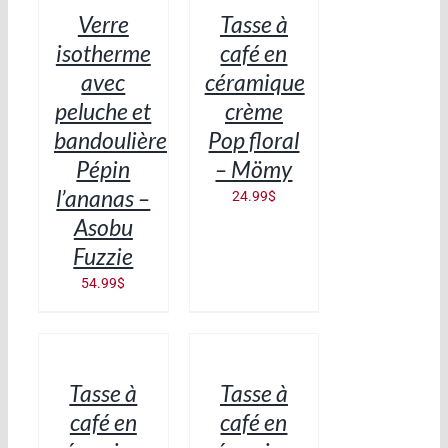
/
/
Verre
Tasse à
DÉTAILS
DÉTAILS
isotherme
café en
avec
céramique
peluche et
crème
bandoulière
Pop floral
Pépin
– Mömy
l’ananas –
24.99
$
Asobu
Fuzzie
54.99
$
AJOUTER
AJOUTER
AU
AU
PANIER
PANIER
/
/
Tasse à
Tasse à
DÉTAILS
DÉTAILS
café en
café en