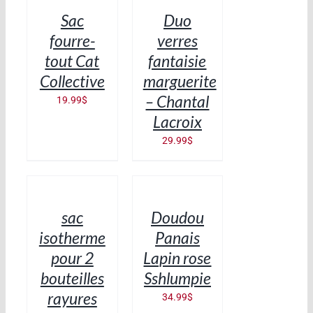
/
/
Sac
Duo
DÉTAILS
DÉTAILS
fourre-
verres
tout Cat
fantaisie
Collective
marguerite
– Chantal
19.99
$
Lacroix
29.99
$
AJOUTER
AJOUTER
AU
AU
PANIER
PANIER
/
/
sac
Doudou
DÉTAILS
DÉTAILS
isotherme
Panais
pour 2
Lapin rose
bouteilles
Sshlumpie
rayures
34.99
$