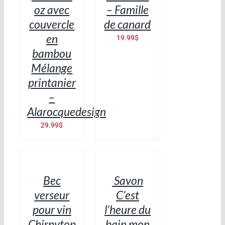
oz avec
– Famille
couvercle
de canard
en
19.99
$
bambou
Mélange
printanier
–
Alarocquedesign
29.99
$
AJOUTER
AJOUTER
AU
AU
PANIER
PANIER
/
/
Bec
Savon
DÉTAILS
DÉTAILS
verseur
C’est
pour vin
l’heure du
Chirpytop
bain mon