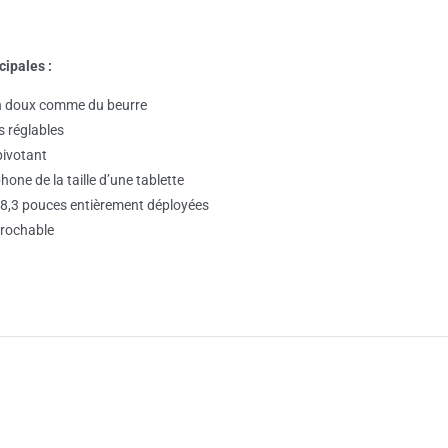
cipales :
en doux comme du beurre
s réglables
pivotant
hone de la taille d’une tablette
28,3 pouces entièrement déployées
crochable
AJOUTER