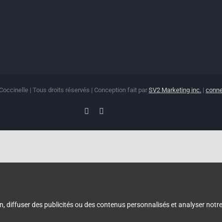
Coccinelle | Tous droits réservés | Conception fait par
SV2 Marketing inc.
|
conne
Facebook
Instagram
, diffuser des publicités ou des contenus personnalisés et analyser notre 