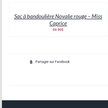
AU
PANIER
/
Sac à bandoulière Novalie rouge – Miss
DÉTAILS
Caprice
69.99
$
Partager sur Facebook