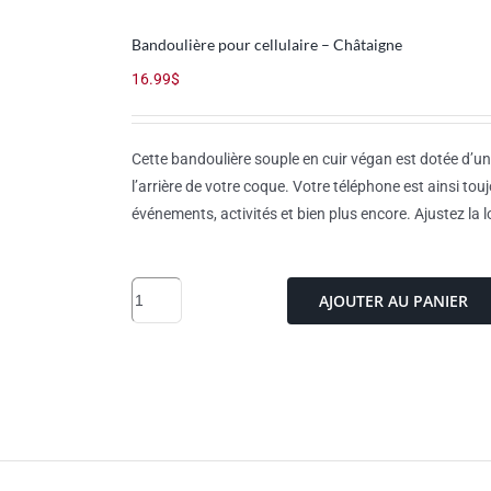
Bandoulière pour cellulaire – Châtaigne
16.99
$
Cette bandoulière souple en cuir végan est dotée d’une
l’arrière de votre coque. Votre téléphone est ainsi tou
événements, activités et bien plus encore. Ajustez la 
quantité
AJOUTER AU PANIER
de
Bandoulière
pour
cellulaire
-
Châtaigne