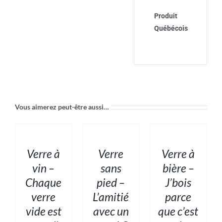
Produit
Québécois
Vous aimerez peut-être aussi…
AJOUTER
AJOUTER
AJOUTER
AU
AU
AU
PANIER
PANIER
PANIER
/
/
/
DÉTAILS
DÉTAILS
DÉTAILS
Verre à
Verre
Verre à
vin –
sans
bière –
Chaque
pied –
J’bois
verre
L’amitié
parce
vide est
avec un
que c’est