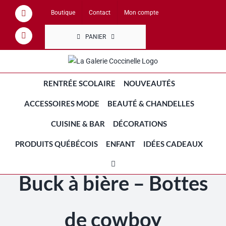
Passer
Boutique
Contact
Mon compte
Facebook
au
contenu
PANIER
Instagram
RENTRÉE SCOLAIRE
NOUVEAUTÉS
ACCESSOIRES MODE
BEAUTÉ & CHANDELLES
CUISINE & BAR
DÉCORATIONS
PRODUITS QUÉBÉCOIS
ENFANT
IDÉES CADEAUX
Buck à bière – Bottes
de cowboy