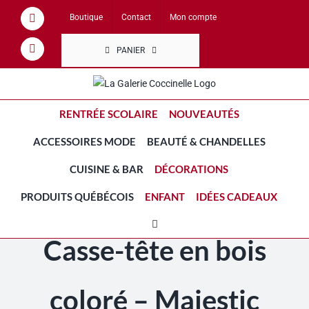
Passer
Boutique
Contact
Mon compte
Facebook
au
contenu
PANIER
Instagram
RENTRÉE SCOLAIRE
NOUVEAUTÉS
ACCESSOIRES MODE
BEAUTÉ & CHANDELLES
CUISINE & BAR
DÉCORATIONS
PRODUITS QUÉBÉCOIS
ENFANT
IDÉES CADEAUX
Casse-tête en bois
coloré – Majestic