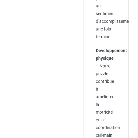
un
sentiment
d’accomplissement
une fois
terminé.
Développement
physique
–
Notre
puzzle
contribue
à
améliorer
la
motricité
et la
coordination
œil-main.