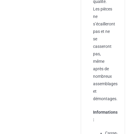
qualité.
Les pièces
ne
s’écailleront
pas et ne
se
casseront
pas,
même
après de
nombreux
assemblages
et
démontages.
Informations
:
Casse-