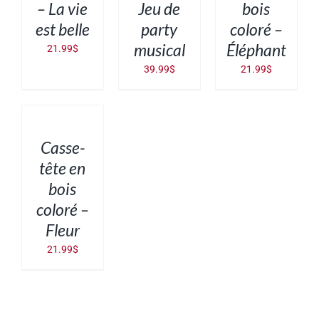
– La vie
Jeu de
bois
est belle
party
coloré –
musical
Éléphant
21.99
$
39.99
$
21.99
$
AJOUTER
AU
PANIER
/
DÉTAILS
Casse-
tête en
bois
coloré –
Fleur
21.99
$