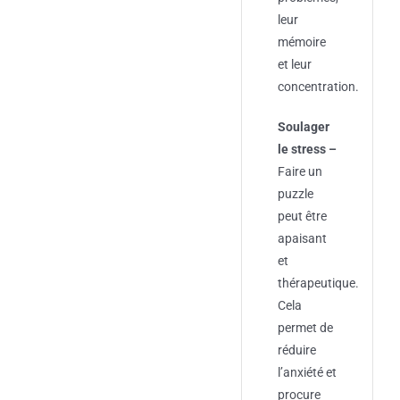
leur
mémoire
et leur
concentration.
Soulager
le stress –
Faire un
puzzle
peut être
apaisant
et
thérapeutique.
Cela
permet de
réduire
l’anxiété et
procure