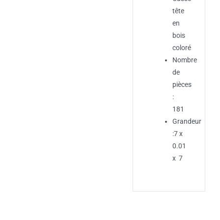
tête
en
bois
coloré
Nombre
de
pièces
:
181
Grandeur
:7 x
0.01
x 7