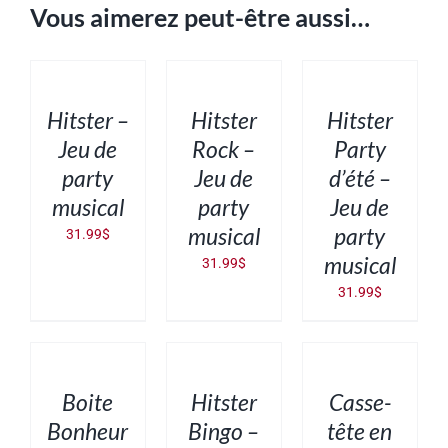
Vous aimerez peut-être aussi…
AJOUTER
AJOUTER
AJOUTER
AU
AU
AU
PANIER
PANIER
PANIER
/
/
/
DÉTAILS
DÉTAILS
DÉTAILS
Hitster –
Hitster
Hitster
Jeu de
Rock –
Party
party
Jeu de
d’été –
musical
party
Jeu de
musical
party
31.99
$
musical
31.99
$
31.99
$
AJOUTER
AJOUTER
AJOUTER
AU
AU
AU
PANIER
PANIER
PANIER
/
/
/
DÉTAILS
DÉTAILS
DÉTAILS
Boite
Hitster
Casse-
Bonheur
Bingo –
tête en