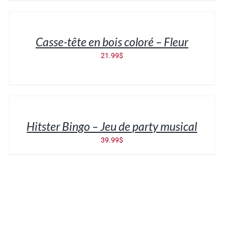
AU
PANIER
/
Casse-tête en bois coloré – Fleur
DÉTAILS
21.99
$
AJOUTER
AU
PANIER
/
Hitster Bingo – Jeu de party musical
DÉTAILS
39.99
$