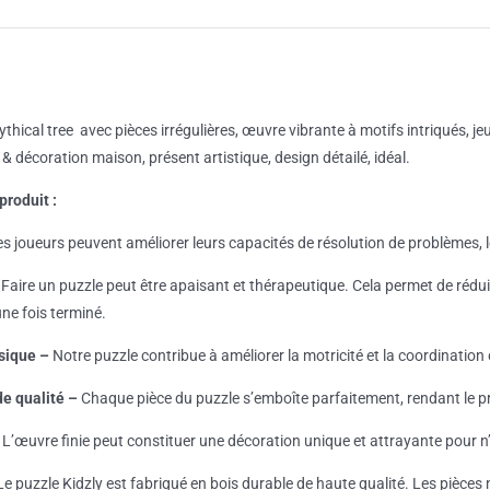
coloré
-
Mythical
Tree
thical tree avec pièces irrégulières, œuvre vibrante à motifs intriqués, 
 décoration maison, présent artistique, design détailé, idéal.
produit :
s joueurs peuvent améliorer leurs capacités de résolution de problèmes, 
Faire un puzzle peut être apaisant et thérapeutique. Cela permet de rédui
ne fois terminé.
sique –
Notre puzzle contribue à améliorer la motricité et la coordination
de qualité –
Chaque pièce du puzzle s’emboîte parfaitement, rendant le pr
L’œuvre finie peut constituer une décoration unique et attrayante pour n’
e puzzle Kidzly est fabriqué en bois durable de haute qualité. Les pièces