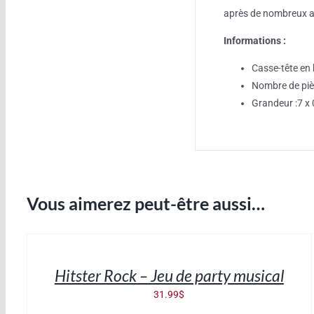
après de nombreux 
Informations :
Casse-tête en 
Nombre de piè
Grandeur :7 x 
Vous aimerez peut-être aussi…
AJOUTER
AU
PANIER
/
Hitster Rock – Jeu de party musical
DÉTAILS
31.99
$
AJOUTER