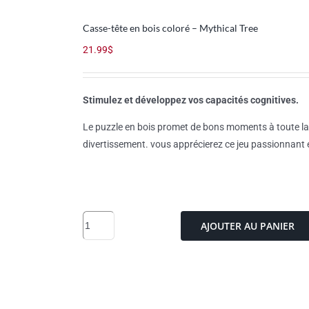
Casse-tête en bois coloré – Mythical Tree
21.99
$
Stimulez et développez vos capacités cognitives.
Le puzzle en bois promet de bons moments à toute la fa
divertissement. vous apprécierez ce jeu passionnant e
quantité
AJOUTER AU PANIER
de
Casse-
tête
en
bois