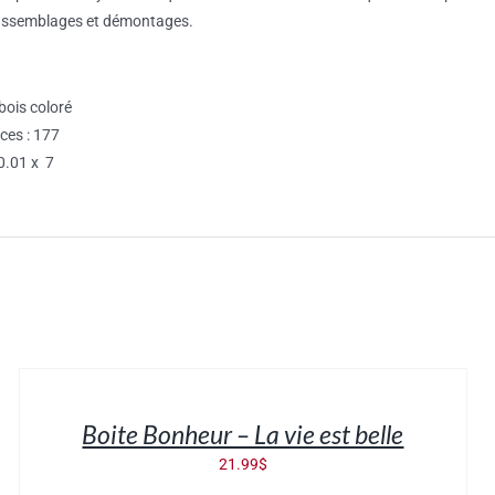
assemblages et démontages.
bois coloré
ces : 177
0.01 x 7
AJOUTER
AU
PANIER
/
Boite Bonheur – La vie est belle
DÉTAILS
21.99
$
AJOUTER