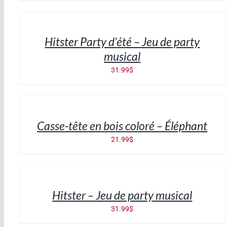
AU
PANIER
/
Hitster Party d’été – Jeu de party
DÉTAILS
musical
31.99
$
AJOUTER
AU
PANIER
/
Casse-tête en bois coloré – Éléphant
DÉTAILS
21.99
$
AJOUTER
AU
PANIER
/
Hitster – Jeu de party musical
DÉTAILS
31.99
$