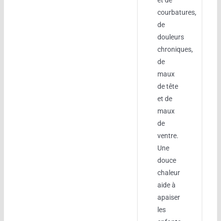
et de
courbatures,
de
douleurs
chroniques,
de
maux
de tête
et de
maux
de
ventre.
Une
douce
chaleur
aide à
apaiser
les