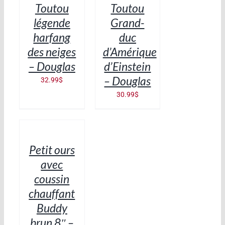
Toutou
Toutou
DÉTAILS
DÉTAILS
légende
Grand-
harfang
duc
des neiges
d’Amérique
– Douglas
d’Einstein
– Douglas
32.99
$
30.99
$
AJOUTER
AU
PANIER
/
Petit ours
DÉTAILS
avec
coussin
chauffant
Buddy
brun 8″ –