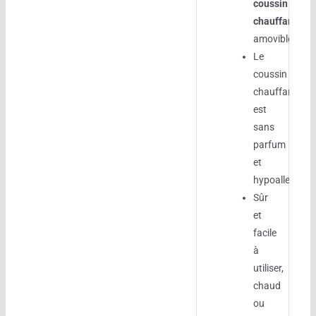
coussin
chauffant
amovible
Le
coussin
chauffant
est
sans
parfum
et
hypoallergéni
Sûr
et
facile
à
utiliser,
chaud
ou