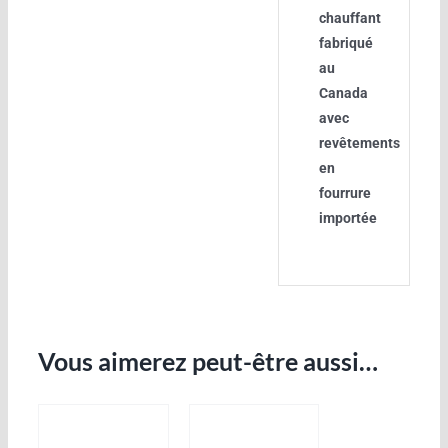
chauffant
fabriqué
au
Canada
avec
revêtements
en
fourrure
importée
Vous aimerez peut-être aussi…
AJOUTER
AJOUTER
AU
AU
PANIER
PANIER
/
/