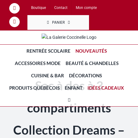
Passer
Boutique
Contact
Mon compte
Facebook
au
contenu
PANIER
Instagram
RENTRÉE SCOLAIRE
NOUVEAUTÉS
ACCESSOIRES MODE
BEAUTÉ & CHANDELLES
CUISINE & BAR
DÉCORATIONS
Sac à dos à 3
PRODUITS QUÉBÉCOIS
ENFANT
IDÉES CADEAUX
compartiments
Collection Dreams –