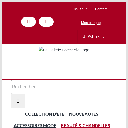
Passer
Boutique
Contact
au
contenu
Mon compte
Facebook
Instagram
PANIER
Rechercher:
COLLECTION D’ÉTÉ
NOUVEAUTÉS
ACCESSOIRES MODE
BEAUTÉ & CHANDELLES