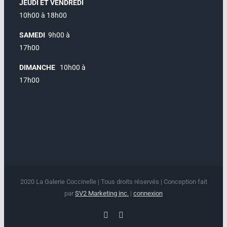
JEUDI ET VENDREDI
10h00 à 18h00
SAMEDI
9h00 à
17h00
DIMANCHE
10h00 à
17h00
2020 La Galerie Coccinelle | Tous droits réservés | Conception fait
par
SV2 Marketing inc.
|
connexion
Facebook
Instagram